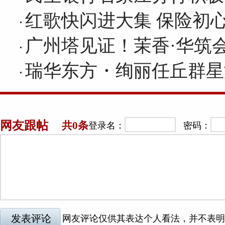
红歌快闪进大集 保险初
广州塔见证！茉香·华筑
瑞华东方・绚丽任丘群星