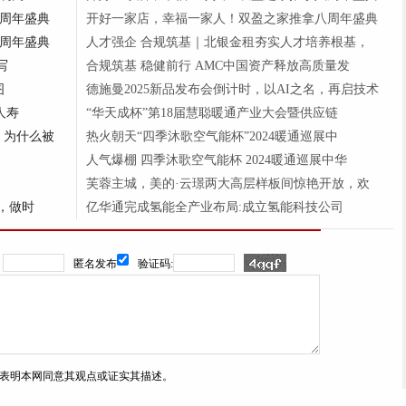
周年盛典
开好一家店，幸福一家人！双盈之家推拿八周年盛典
周年盛典
人才强企 合规筑基｜北银金租夯实人才培养根基，
写
合规筑基 稳健前行 AMC中国资产释放高质量发
图
德施曼2025新品发布会倒计时，以AI之名，再启技术
人寿
“华天成杯”第18届慧聪暖通产业大会暨供应链
，为什么被
热火朝天“四季沐歌空气能杯”2024暖通巡展中
人气爆棚 四季沐歌空气能杯 2024暖通巡展中华
芙蓉主城，美的·云璟两大高层样板间惊艳开放，欢
，做时
亿华通完成氢能全产业布局:成立氢能科技公司
：
匿名发布
验证码:
表明本网同意其观点或证实其描述。