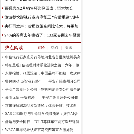
纷纷出版
百强房企2月销售环比降四成，恒大增长
118%，3月再推网上卖
旅游餐饮影视行业有序复工 “灾后重建”期待
实招
央行再发声！货币政策空间比较大，将更加
灵活适度！
94%的券商去年赚钱了！133家券商去年经营
数据出炉
热点阅读
财经
|
热点
|
资讯
中信银行石家庄分行落地河北省首批跨境贸易高
水平
特别呈现 | 信银理财体系化进阶之路：六年，做
时间的
东鹏报警、张雪澄清，中国品牌不能被一次次肆
意抹黑
警保联动点亮“夜行路” ——平安产险贵州分公司
平安产险贵州分公司下辖机构纳雍支公司联合纳
雍县
暴雨无情 平安有爱——平安产险贵州分公司48
小时
京东详解2026品质新路径：体验升维、技术向
实、开放
SAS 2025医疗与生命科学领域预测：摒弃AI炒
作，重视应
舒适与安全同行，TCL T尊驻车空调打造舒适健
康驻车
WRCA世界纪录认证官马克西姆宣布德施曼