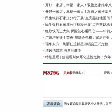
开好一家店，幸福一家人！双盈之家推拿八
开好一家店，幸福一家人！双盈之家推拿八
民生银行石家庄分行开展“点亮燕赵地图 谱
民生银行石家庄分行积极开展“点亮燕赵地
红歌快闪进大集 保险初心暖民心 ——中荷
广州塔见证！茉香·华筑会亮相：家居行业
瑞华东方・绚丽任丘群星演唱会正式定档
清风携普惠 凉意润商圈
特别呈现 | 信银理财体系化进阶之路：六年
网友跟帖
共
0条
登录名：
密码
网友评论仅供其表达个人看法，并不