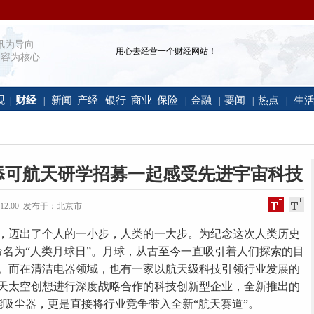
讯为导向
用心去经营一个财经网站！
容为核心
观
财经
新闻
产经
银行
商业
保险
金融
要闻
热点
生
|
|
|
|
|
|
添可航天研学招募一起感受先进宇宙科技
 13:12:00 发布于：北京市
，迈出了个人的一小步，人类的一大步。为纪念这次人类历史
命名为“人类月球日”。月球，从古至今一直吸引着人们探索的目
。而在清洁电器领域，也有一家以航天级科技引领行业发展的
天太空创想进行深度战略合作的科技创新型企业，全新推出的
ion智能吸尘器，更是直接将行业竞争带入全新“航天赛道”。