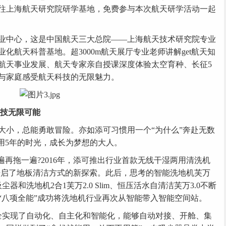
前往上海航天研究院研学基地，免费参与本次航天研学活动一起
!
中心，这是中国航天三大总院——上海航天技术研究院专业
化航天科普基地。超3000m航天展厅专业老师讲解get航天知
航天事业发展、航天专家亲自授课深度体验太空育种、长征5
与家庭感受航天科技的无限魅力。
科技无限可能
小，总能勇敢冒险。亦如添可习惯用一个“为什么”奔赴无数
用5年的时光，成长为梦想的大人。
再拖一遍?2016年，添可推出行业首款无线干湿两用清洗机
，开启了地板清洁方式的新探索。此后，思考的智能洗地机芙万
尘器和洗地机2合1芙万2.0 Slim、恒压活水自清洁芙万3.0不断
“八项全能”成功将洗地机行业再次从智能带入智能空间站。
ion完全实现了自动化、自主化和智能化，能够自动对接、开舱、集