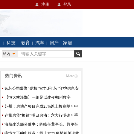
注册
登录
活
科技
教育
汽车
房产
家居
|
|
|
|
|
站内
热门资讯
More
智芯公司凝聚“硬核”实力,用“芯”守护信息安
全
【恒大林溪郡】一组足以改变郴州数字
苏州：房地产项目完成25%以上投资即可申
请预售
存量房贷“换锚”明日启动！六大行明确可手
机银行办理
海航改选部分董事：陈峰任董事长、顾刚任
执行董事长
疫情之下的出版业：线上发力 疫情相关读物