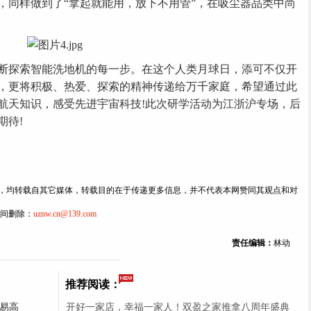
，同样做到了“拿起就能用，放下不用管”，在吸尘器品类中尚
探索智能洗地机的每一步。在这个人类月球日，添可不仅开
，更将积极、热爱、探索的精神传递给万千家庭，希望通过此
航天知识，感受先进宇宙科技!此次研学活动为江浙沪专场，后
期待!
内容，均转载自其它媒体，转载目的在于传递更多信息，并不代表本网赞同其观点和对
间删除：
uznw.cn@139.com
责任编辑：
林动
推荐阅读：
易高
开好一家店，幸福一家人！双盈之家推拿八周年盛典