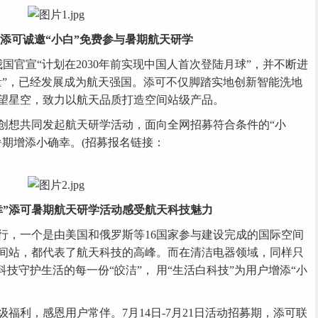
添可诚邀“小白”免费参与暑期航天研学
官宣“计划在2030年前实现中国人首次登陆月球”，并不断进
量”，已经发展成为航天强国。添可不仅脚踏实地创新智能洗地
望星空，致力以航天品质打造空间站级产品。
想共同发起航天研学活动，面向全网招募符合条件的“小
暑期增添小确幸。(招募报名链接：
”
添可暑期航天研学活动感受航天科技魅力
，一个是由美国和俄罗斯等16国家参与建设完成的国际空间
间站，都代表了航天科技的高峰。而在清洁电器领域，同样只
技守护生活的每一份“皎洁”， 用“生活白科技”为用户增添“小
利，感恩用户常伴。7月14日-7月21日活动招募期，添可联