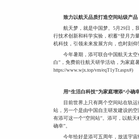
致力以航天品质打造空间站级产品 
航天梦，就是中国梦。5月29日，我国
行技术创新和科学实验，积蓄“登月力
机科技，引领未来发展方向，也时刻仰
今年暑期，添可联合中国航天太空创
白”，免费前往航天研学活动，为家庭
https://www.wjx.top/vm/eqT1yTr.aspx#)
用“生活白科技”为
家庭
增添“小确幸
目前世界上只有两个空间站在轨运行
站，另一个是由中国自主研发建设的空
有添可这一个“空间站”。添可，以航天科
确幸”。
今年恰好是添可五周年，放送宇宙级福