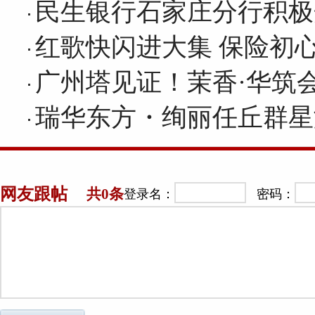
民生银行石家庄分行积极
红歌快闪进大集 保险初
广州塔见证！茉香·华筑
瑞华东方・绚丽任丘群星