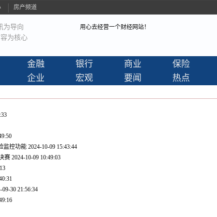
心
房产频道
讯为导向
用心去经营一个财经网站！
容为核心
金融
银行
商业
保险
企业
宏观
要闻
热点
:33
49:50
户体验监控功能
2024-10-09 15:43:44
奖决赛
2024-10-09 10:49:03
:13
40:31
-09-30 21:56:34
49:16