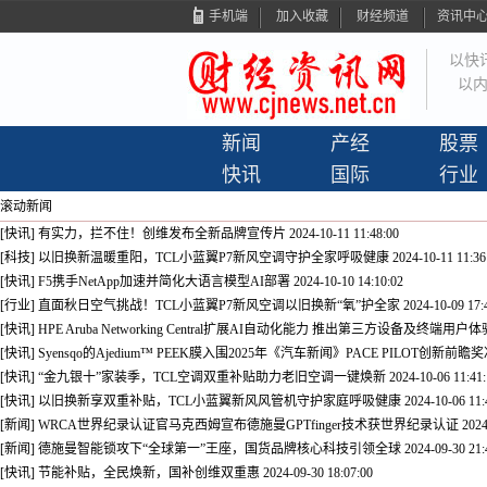
手机端
加入收藏
财经频道
资讯中
以快
以内
新闻
产经
股票
快讯
国际
行业
滚动新闻
[快讯] 有实力，拦不住！创维发布全新品牌宣传片
2024-10-11 11:48:00
[科技] 以旧换新温暖重阳，TCL小蓝翼P7新风空调守护全家呼吸健康
2024-10-11 11:36
[快讯] F5携手NetApp加速并简化大语言模型AI部署
2024-10-10 14:10:02
[行业] 直面秋日空气挑战！TCL小蓝翼P7新风空调以旧换新“氧”护全家
2024-10-09 17:
[快讯] HPE Aruba Networking Central扩展AI自动化能力 推出第三方设备及终端用
[快讯] Syensqo的Ajedium™ PEEK膜入围2025年《汽车新闻》PACE PILOT创新前瞻
[快讯] “金九银十”家装季，TCL空调双重补贴助力老旧空调一键焕新
2024-10-06 11:41
[快讯] 以旧换新享双重补贴，TCL小蓝翼新风风管机守护家庭呼吸健康
2024-10-06 11:
[新闻] WRCA世界纪录认证官马克西姆宣布德施曼GPTfinger技术获世界纪录认证
2024
[新闻] 德施曼智能锁攻下“全球第一”王座，国货品牌核心科技引领全球
2024-09-30 21:
[快讯] 节能补贴，全民焕新，国补创维双重惠
2024-09-30 18:07:00