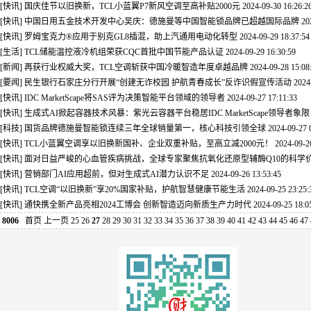
[快讯] 国庆佳节以旧换新，TCL小蓝翼P7新风空调至高补贴2000元
2024-09-30 16:26:2
[快讯] 中国日用五金技术开发中心吴庆：德施曼等中国智能锁品牌已超越国际品牌
20
[快讯] 罗姆宝克力®应用于别克GL8插混，助上汽通用电动化转型
2024-09-29 18:37:54
[生活] TCL储能温控液冷机组荣获CQC首批中国节能产品认证
2024-09-29 16:30:59
[新闻] 再获行业权威大奖，TCL空调斩获中国冷暖智造年度卓越品牌
2024-09-28 15:08
[要闻] 民生银行石家庄分行开展“创建无诈校园 护航青春成长”反诈识假宣传活动
2024
[快讯] IDC MarketScape将SAS评为决策智能平台领域的领导者
2024-09-27 17:11:33
[快讯] 生成式AI掀起容器技术风暴：紫光云容器平台稳居IDC MarketScape领导者象
[科技] 国货品牌德施曼智能锁连续三年全球销量第一，核心科技引领全球
2024-09-27 
[快讯] TCL小蓝翼空调享以旧换新国补、企业双重补贴，至高立减2000元！
2024-09-2
[快讯] 面对日益严峻的心血管疾病挑战，全球专家聚焦抗氧化还原型辅酶Q10的科学
[快讯] 营销部门AI应用超前，但对生成式AI潜力认识不足
2024-09-26 13:53:45
[快讯] TCL空调“以旧换新”享20%国家补贴，护航智慧健康节能生活
2024-09-25 23:25:
[快讯] 通快携全新产品亮相2024工博会 创新智造迈向新质生产力时代
2024-09-25 18:0
8006
首页
上一页
25
26
27
28
29
30
31
32
33
34
35
36
37
38
39
40
41
42
43
44
45
46
47