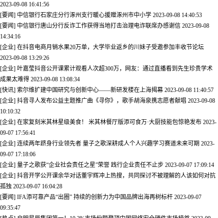
2023-09-08 16:41:56
[要闻] 中信银行石家庄分行涿州支行暖心援赠涿州市中小学
2023-09-08 14:40:53
[要闻] 中信银行唐山分行反诈工作获得当地打击治理电诈联席办感谢信
2023-09-08
14:34:16
[企业] 在抖音电商月销水果20万单，大学毕业返乡的川妹子受邀参加丰收节论坛
2023-09-08 13:29:26
[企业] 叶嘉莹抖音公开课累计观看人次超300万，网友：通过直播看到先生珍贵学术
成果太难得
2023-09-08 13:08:34
[快讯] 索尔维扩建中国研究与创新中心——新研发楼在上海揭幕
2023-09-08 11:40:57
[企业] 抖音寻人发布公益主题推广曲《寻你》，歌手胡海泉携志愿者献唱
2023-09-08
10:10:32
[企业] 在家复刻米其林星级美食！ 米其林餐厅版添可食万·大厨技能包惊艳发布
2023-
09-07 17:56:41
[企业] 连续两年跻身行业领先者 量子之歌深耕成人个人兴趣学习赛道未来可期
2023-
09-07 17:18:06
[企业] 量子之歌获“企业社会责任之星”荣誉 践行企业责任不止步
2023-09-07 17:09:14
[企业] 抖音开学公开课余华对话董宇辉冲上热搜，共同探讨不被理解的人该如何对抗
孤独
2023-09-07 16:04:28
[要闻] IFA添可靠产品“出圈” 持续的创新力为中国品牌出海再树标杆
2023-09-07
09:35:47