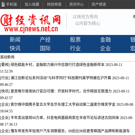
手机端
加入收藏
财经频道
资讯中心
房产频道
以快讯为导向
以内容为核心
新闻
产经
股票
金融
快讯
国际
行业
企业
滚动新闻
[要闻] 绿色赋能乡村，金融助力振兴中信银行打造绿色金融新样本
2023-09-11
11:52:59
[行业] 浦江创新论坛系列活动“与科学同行”科技期刊美学特展在沪开幕
2023-09-11
09:46:27
[快讯] 爱思唯尔首席执行官白可珊：开放科学时代，合作释放无限潜力
2023-09-11
09:42:57
[企业] 索尔维中国携手复旦大学及华东理工大学启动第二届索尔维奖学金
2023-09-08
18:04:55
[企业] 半年卖出银耳60万单，抖音电商菌菇商家在丰收节论坛讲述古田风味
2023-09-
08 17:36:13
[企业] 懂车帝发布年轻用户汽车洞察报告，00后比90后更青睐国产品牌和新能源车