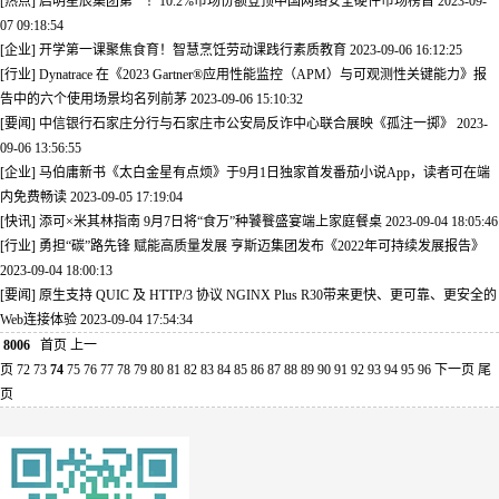
[热点] 启明星辰集团第一！10.2%市场份额登顶中国网络安全硬件市场榜首
2023-09-
07 09:18:54
[企业] 开学第一课聚焦食育！智慧烹饪劳动课践行素质教育
2023-09-06 16:12:25
[行业] Dynatrace 在《2023 Gartner®应用性能监控（APM）与可观测性关键能力》报
告中的六个使用场景均名列前茅
2023-09-06 15:10:32
[要闻] 中信银行石家庄分行与石家庄市公安局反诈中心联合展映《孤注一掷》
2023-
09-06 13:56:55
[企业] 马伯庸新书《太白金星有点烦》于9月1日独家首发番茄小说App，读者可在端
内免费畅读
2023-09-05 17:19:04
[快讯] 添可×米其林指南 9月7日将“食万”种饕餮盛宴端上家庭餐桌
2023-09-04 18:05:46
[行业] 勇担“碳”路先锋 赋能高质量发展 亨斯迈集团发布《2022年可持续发展报告》
2023-09-04 18:00:13
[要闻] 原生支持 QUIC 及 HTTP/3 协议 NGINX Plus R30带来更快、更可靠、更安全的
Web连接体验
2023-09-04 17:54:34
8006
首页
上一
页
72
73
74
75
76
77
78
79
80
81
82
83
84
85
86
87
88
89
90
91
92
93
94
95
96
下一页
尾
页