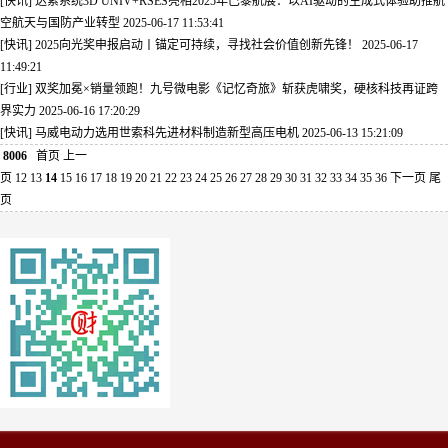
[快讯] 达索系统3D UNIV+RSES亮相2025年巴黎航展：以AI驱动的生成式体验助推航
空航天与国防产业转型
2025-06-17 11:53:41
[快讯] 2025向光奖申报启动丨锚定可持续，寻找社会价值创新先锋！
2025-06-17
11:49:21
[行业] 双奖加冕×销量领跑！九号微电影《记忆奇旅》斩获虎啸奖，硬核科技再证跨
界实力
2025-06-16 17:20:29
[快讯] 马威电动力选用世索科先进材料制造新型高压电机
2025-06-13 15:21:09
8006
首页
上一
页
12
13
14
15
16
17
18
19
20
21
22
23
24
25
26
27
28
29
30
31
32
33
34
35
36
下一页
尾
页