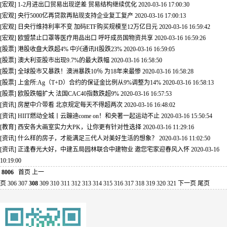
[宏观] 1-2月进出口贸易出现逆差 贸易结构继续优化
2020-03-16 17:00:30
[宏观] 央行5000亿再贷款再贴现支持企业复工复产
2020-03-16 17:00:13
[宏观] 日央行维持利率不变 加码ETF购买规模至12万亿日元
2020-03-16 16:59:42
[宏观] 欧盟禁止口罩等医疗用品出口 呼吁成员国物资共享
2020-03-16 16:59:26
[股票] 港股收盘大跌超4% 中兴通讯H股跌23%
2020-03-16 16:59:05
[股票] 澳大利亚股市出现9.7%的最大跌幅
2020-03-16 16:58:50
[股票] 全球股市又暴跌！澳洲暴跌10％ 为18年来最惨
2020-03-16 16:58:28
[股票] 上金所:Ag（T+D）合约的保证金比例从9%调整为14%
2020-03-16 16:58:13
[股票] 欧股跌幅扩大 法国CAC40指数跌超9%
2020-03-16 16:57:53
[资讯] 房屋中介带看 北京规定每天不得超两次
2020-03-16 16:48:02
[资讯] HIIT燃动全城丨云蹦迪come on！和央著一起运动不止
2020-03-16 15:50:54
[教育] 西安各大画室实力大PK，让你更有针对性选择
2020-03-16 11:29:16
[资讯] 什么样的房子，才能满足三代人对美好生活的想象？
2020-03-16 11:02:50
[资讯] 正逢春光大好，中建五局园林联合中建物业 邀您宅家迎春风入怀
2020-03-16
10:19:00
8006
首页
上一
页
306
307
308
309
310
311
312
313
314
315
316
317
318
319
320
321
下一页
尾页