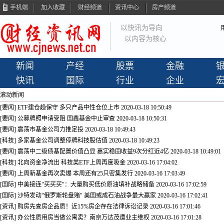
手机端
加入收藏
财经频道
资讯中心
房产频道
以快讯为导向
以内容为核心
新闻
产经
股票
金融
快讯
国际
行业
企业
滚动新闻
[要闻] ETF建仓趋保守 多只产品中性仓位上市
2020-03-18 10:50:49
[要闻] 公募牌照申请受阻 国鑫基金中止审查
2020-03-18 10:50:31
[要闻] 震荡市基金公司力推定投
2020-03-18 10:49:43
[科技] 多家基金公司调整停牌科技股估值
2020-03-18 10:49:23
[要闻] 震荡中二级债基配置价值凸显 嘉实稳固收益9次分红近4亿
2020-03-18 10:49:01
[科技] 北向资金净流出 科技类ETF上周再度吸金
2020-03-16 17:04:02
[要闻] 上周新基金再次卖爆 本周还有25只密集发行
2020-03-16 17:03:49
[国际] 中美接连"买买买"：大量购买低价原油填补战略储备
2020-03-16 17:02:59
[国际] 沙特发动"俄罗斯轮盘赌" 美国或成石油战争最大赢家
2020-03-16 17:02:41
[资讯] 购房先查房企品质！近15%房企存在法律诉讼记录
2020-03-16 17:01:46
[资讯] 办公性质用房当做公寓卖？南京万达茂遭业主维权
2020-03-16 17:01:28