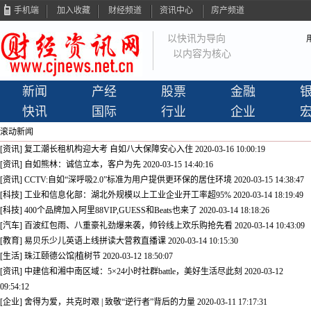
手机端
加入收藏
财经频道
资讯中心
房产频道
以快讯为导向
以内容为核心
新闻
产经
股票
金融
快讯
国际
行业
企业
滚动新闻
[资讯] 复工潮长租机构迎大考 自如八大保障安心入住
2020-03-16 10:00:19
[资讯] 自如熊林：诚信立本，客户为先
2020-03-15 14:40:16
[资讯] CCTV:自如“深呼吸2.0”标准为用户提供更环保的居住环境
2020-03-15 14:38:47
[科技] 工业和信息化部：湖北外规模以上工业企业开工率超95%
2020-03-14 18:19:49
[科技] 400个品牌加入阿里88VIP,GUESS和Beats也来了
2020-03-14 18:18:26
[汽车] 百波红包雨、八重豪礼劲爆来袭，帅铃线上欢乐购抢先看
2020-03-14 10:43:09
[教育] 易贝乐少儿英语上线拼读大营救直播课
2020-03-14 10:15:30
[生活] 珠江颐德公馆|植树节
2020-03-12 18:50:07
[资讯] 中建信和湘中南区域：5×24小时社群battle，美好生活尽此刻
2020-03-12
09:54:12
[企业] 舍得为爱，共克时艰 | 致敬“逆行者”背后的力量
2020-03-11 17:17:31