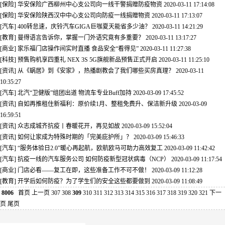
[保险] 华安保险广西柳州中心支公司向一线干警捐赠防疫物资
2020-03-11 17:14:08
[保险] 华安保险陕西汉中中心支公司向防疫一线捐赠物资
2020-03-11 17:13:07
[汽车] 400转怠速，庆铃汽车GIGA巨咖夏天能省多少油？
2020-03-11 14:21:29
[教育] 曼得语言告诉你，掌握一门外语究竟有多重要？
2020-03-11 13:17:27
[商业] 家乐福门店操作间实时直播 食品安全“看得见”
2020-03-11 11:27:38
[科技] 预售购机享四重礼 NEX 3S 5G旗舰新品预售正式开启
2020-03-11 11:25:10
[资讯] 从《蜗居》到《安家》，热播剧教会了我们哪些买房真理？
2020-03-11
10:35:27
[汽车] 北汽“卫健版”组团出道 物流车专业Buff加持
2020-03-09 17:45:52
[资讯] 自如再推租住新福利：原价续1月、整租免费升、保洁新升级
2020-03-09
16:59:51
[资讯] 众志成城齐抗疫丨春暖花开，再见如故
2020-03-09 15:52:04
[资讯] 如何让家成为特殊时期的「完美庇护所」？
2020-03-09 15:46:33
[汽车] “服务体验日2.0”暖心再起航，欧航欧马可助力高效复工
2020-03-09 11:42:42
[汽车] 抗疫一线的汽车服务公司 如何防疫新型冠状病毒（NCP）
2020-03-09 11:17:54
[商业] 门店必看——复工在即，这些准备工作不可不做！
2020-03-09 11:12:28
[教育] 开学后如何防疫？为了学生们的安全这些都要做到
2020-03-09 11:08:49
8006
首页
上一页
307
308
309
310
311
312
313
314
315
316
317
318
319
320
321
下一
页
尾页