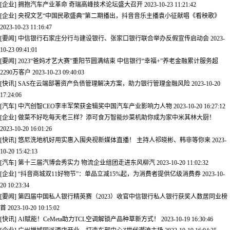
[企业] 拥抱汽车产业革命 奇瑞高峰技术论坛盛大召开
2023-10-23 11:21:42
[企业] 央视文艺“中国民歌盛典”第二期播出，抖音音乐主播袁小征献唱《看秧歌》
2023-10-23 11:16:47
[要闻] 中信银行石家庄分行与建设银行、张家口银行联合举办反假宣传启动会
2023-
10-23 09:41:01
[要闻] 2023“爸妈才艺大赛”重阳节圆满结束 中信银行“幸福+”养老金融累计服务超
2290万客户
2023-10-23 09:40:03
[快讯] SAS在云端部署资产负债管理解决方案，助力银行管理金融风险
2023-10-20
17:24:06
[汽车] 中汽创智CEO李丰军荣获金辑奖中国汽车产业影响力人物
2023-10-20 16:27:12
[企业] 做菜不好吃每天老三样？添可食万智能炒菜机助你成为家中米其林大厨！
2023-10-20 16:01:26
[快讯] 悠尼洗地机好用实惠入围央视新媒体直播！ 主持人祁晓彬、韩非等你来
2023-
10-20 15:42:13
[汽车] 第十三届汽博会秀实力 物流企业组团走进东风柳汽
2023-10-20 11:02:32
[企业] “抖音商城双11好物节”：单品立减15%起，为消费者提供亿级消费券
2023-10-
20 10:23:34
[要闻] 第四届中国私人银行精英赛（2023）收官中信银行私人银行获奖人数居同业榜
首
2023-10-20 10:15:02
[快讯] AI赋能！CeMeta助力TCL空调解锁产品种草新方式！
2023-10-19 16:30:46