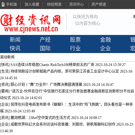
手机端
加入收藏
财经频道
资讯中心
房产频道
以快讯为导向
以内容为核心
新闻
产经
股票
金融
快讯
国际
行业
企业
滚动新闻
[快讯] SAS连续18年稳居Chartis RiskTech100榜单前五的厂商
2023-10-24 15:59:27
[生活] 持续领跑设计创新赋能产品内核，添可荣获江苏省工业设计中心认定
2023-10-
24 14:45:16
[资讯] 颐心计划丨“舞”力全开！广场舞决赛圆满落幕
2023-10-24 14:16:47
[要闻] “进万企-伙伴百日行”中信银行石家庄分行参加普惠金融高新区创新积分平台启
动仪式
2023-10-24 14:02:01
[企业] 倪萍在抖音电商发布新书《聊聊》：生活中的“鸡飞狗跳”，回头看也是一种幸
福
2023-10-24 12:05:49
[资讯] 麓润栖湖：238㎡空中复式的生活方式
2023-10-24 10:09:17
[企业] 成都世界科幻大会系列访谈抖音首播：刘慈欣、郭帆等聊科幻创作
2023-10-23
13:46:39