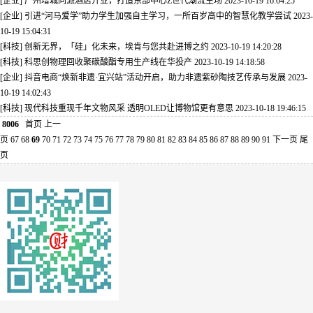
[企业] 广州增城同派酒店开业，打造东部中心Z世代潮流主场
2023-10-19 16:04:25
[企业] 引进“河马爱学”助力学生加强自主学习，一所百岁高中的智慧化教学尝试
2023-
10-19 15:04:31
[科技] 创新无界，「硅」化未来，埃肯与您共赴进博之约
2023-10-19 14:20:28
[科技] 科思创物理回收聚碳酸酯专用生产线在华投产
2023-10-19 14:18:58
[企业] 抖音电商“焕新非遗·宜兴站”活动开启，助力非遗紫砂陶技艺传承与发展
2023-
10-19 14:02:43
[科技] 现代科技重现千年文物风采 透明OLED让博物馆更有意思
2023-10-18 19:46:15
8006
首页
上一
页
67
68
69
70
71
72
73
74
75
76
77
78
79
80
81
82
83
84
85
86
87
88
89
90
91
下一页
尾
页